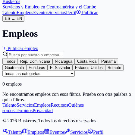
Buskeros
Servicios y Empleo en Centroamérica y el Caribe
Talento
Empleos
Eventos
Servicios
Perfil
Publicar
ES
→
EN
Empleos
Publicar empleo
Todos
Rep. Dominicana
Nicaragua
Costa Rica
Panamá
Guatemala
Honduras
El Salvador
Estados Unidos
Remoto
0 empleos
No encontramos empleos con esos filtros. Prueba con otra palabra o
quita filtros.
Talento
Servicios
Empleos
Recursos
Quiénes
somos
Términos
Privacidad
© 2026 Buskeros. Todos los derechos reservados.
Talento
Empleos
Eventos
Servicios
Perfil