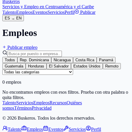
Buskeros
Servicios y Empleo en Centroamérica y el Caribe
Talento
Empleos
Eventos
Servicios
Perfil
Publicar
ES
→
EN
Empleos
Publicar empleo
Todos
Rep. Dominicana
Nicaragua
Costa Rica
Panamá
Guatemala
Honduras
El Salvador
Estados Unidos
Remoto
0 empleos
No encontramos empleos con esos filtros. Prueba con otra palabra o
quita filtros.
Talento
Servicios
Empleos
Recursos
Quiénes
somos
Términos
Privacidad
© 2026 Buskeros. Todos los derechos reservados.
Talento
Empleos
Eventos
Servicios
Perfil