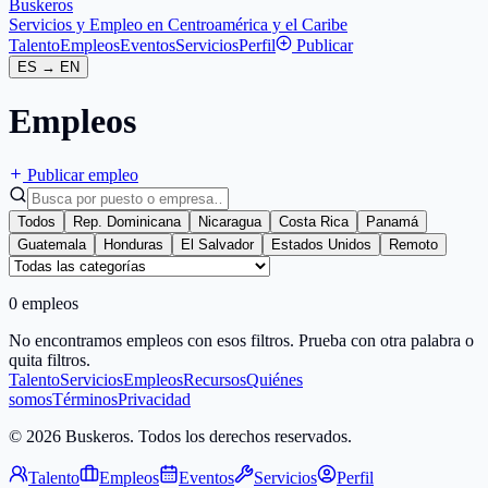
Buskeros
Servicios y Empleo en Centroamérica y el Caribe
Talento
Empleos
Eventos
Servicios
Perfil
Publicar
ES
→
EN
Empleos
Publicar empleo
Todos
Rep. Dominicana
Nicaragua
Costa Rica
Panamá
Guatemala
Honduras
El Salvador
Estados Unidos
Remoto
0 empleos
No encontramos empleos con esos filtros. Prueba con otra palabra o
quita filtros.
Talento
Servicios
Empleos
Recursos
Quiénes
somos
Términos
Privacidad
© 2026 Buskeros. Todos los derechos reservados.
Talento
Empleos
Eventos
Servicios
Perfil