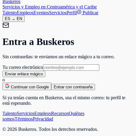
Buskeros
Servicios y Empleo en Centroamérica y el Caribe
Talento
Empleos
Eventos
Servicios
Perfil
Publicar
ES
→
EN
Entra a Buskeros
Sin contraseñas: te enviamos un enlace mágico a tu correo.
Tu correo electrónico
Enviar enlace mágico
o
Continuar con Google
Entrar con contraseña
Si ya tenías cuenta en Buskeros, usa el mismo correo: tu perfil te
está esperando.
Talento
Servicios
Empleos
Recursos
Quiénes
somos
Términos
Privacidad
© 2026 Buskeros. Todos los derechos reservados.