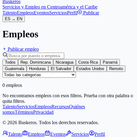
Buskeros
Servicios y Empleo en Centroamérica y el Caribe
Talento
Empleos
Eventos
Servicios
Perfil
Publicar
ES
→
EN
Empleos
Publicar empleo
Todos
Rep. Dominicana
Nicaragua
Costa Rica
Panamá
Guatemala
Honduras
El Salvador
Estados Unidos
Remoto
0 empleos
No encontramos empleos con esos filtros. Prueba con otra palabra o
quita filtros.
Talento
Servicios
Empleos
Recursos
Quiénes
somos
Términos
Privacidad
© 2026 Buskeros. Todos los derechos reservados.
Talento
Empleos
Eventos
Servicios
Perfil