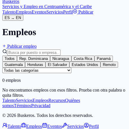
Buskeros
Servicios y Empleo en Centroamérica y el Caribe
Talento
Empleos
Eventos
Servicios
Perfil
Publicar
ES
→
EN
Empleos
Publicar empleo
Todos
Rep. Dominicana
Nicaragua
Costa Rica
Panamá
Guatemala
Honduras
El Salvador
Estados Unidos
Remoto
0 empleos
No encontramos empleos con esos filtros. Prueba con otra palabra o
quita filtros.
Talento
Servicios
Empleos
Recursos
Quiénes
somos
Términos
Privacidad
© 2026 Buskeros. Todos los derechos reservados.
Talento
Empleos
Eventos
Servicios
Perfil