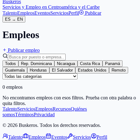
Buskeros
Servicios y Empleo en Centroamérica y el Caribe
Talento
Empleos
Eventos
Servicios
Perfil
Publicar
ES
→
EN
Empleos
Publicar empleo
Todos
Rep. Dominicana
Nicaragua
Costa Rica
Panamá
Guatemala
Honduras
El Salvador
Estados Unidos
Remoto
0 empleos
No encontramos empleos con esos filtros. Prueba con otra palabra o
quita filtros.
Talento
Servicios
Empleos
Recursos
Quiénes
somos
Términos
Privacidad
© 2026 Buskeros. Todos los derechos reservados.
Talento
Empleos
Eventos
Servicios
Perfil