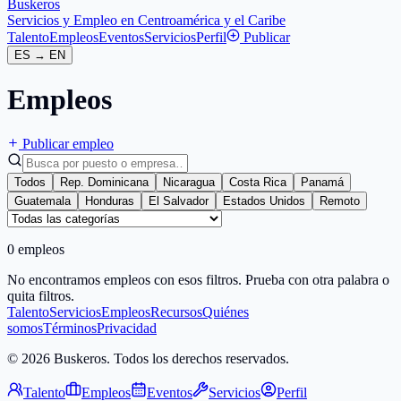
Buskeros
Servicios y Empleo en Centroamérica y el Caribe
Talento
Empleos
Eventos
Servicios
Perfil
Publicar
ES
→
EN
Empleos
Publicar empleo
Todos
Rep. Dominicana
Nicaragua
Costa Rica
Panamá
Guatemala
Honduras
El Salvador
Estados Unidos
Remoto
0 empleos
No encontramos empleos con esos filtros. Prueba con otra palabra o
quita filtros.
Talento
Servicios
Empleos
Recursos
Quiénes
somos
Términos
Privacidad
© 2026 Buskeros. Todos los derechos reservados.
Talento
Empleos
Eventos
Servicios
Perfil