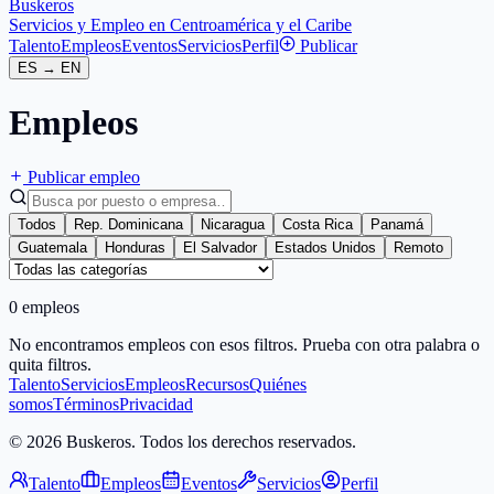
Buskeros
Servicios y Empleo en Centroamérica y el Caribe
Talento
Empleos
Eventos
Servicios
Perfil
Publicar
ES
→
EN
Empleos
Publicar empleo
Todos
Rep. Dominicana
Nicaragua
Costa Rica
Panamá
Guatemala
Honduras
El Salvador
Estados Unidos
Remoto
0 empleos
No encontramos empleos con esos filtros. Prueba con otra palabra o
quita filtros.
Talento
Servicios
Empleos
Recursos
Quiénes
somos
Términos
Privacidad
© 2026 Buskeros. Todos los derechos reservados.
Talento
Empleos
Eventos
Servicios
Perfil