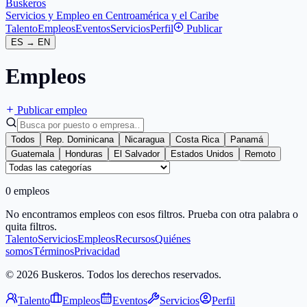
Buskeros
Servicios y Empleo en Centroamérica y el Caribe
Talento
Empleos
Eventos
Servicios
Perfil
Publicar
ES
→
EN
Empleos
Publicar empleo
Todos
Rep. Dominicana
Nicaragua
Costa Rica
Panamá
Guatemala
Honduras
El Salvador
Estados Unidos
Remoto
0 empleos
No encontramos empleos con esos filtros. Prueba con otra palabra o
quita filtros.
Talento
Servicios
Empleos
Recursos
Quiénes
somos
Términos
Privacidad
© 2026 Buskeros. Todos los derechos reservados.
Talento
Empleos
Eventos
Servicios
Perfil