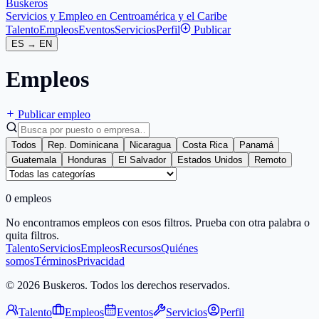
Buskeros
Servicios y Empleo en Centroamérica y el Caribe
Talento
Empleos
Eventos
Servicios
Perfil
Publicar
ES
→
EN
Empleos
Publicar empleo
Todos
Rep. Dominicana
Nicaragua
Costa Rica
Panamá
Guatemala
Honduras
El Salvador
Estados Unidos
Remoto
0 empleos
No encontramos empleos con esos filtros. Prueba con otra palabra o
quita filtros.
Talento
Servicios
Empleos
Recursos
Quiénes
somos
Términos
Privacidad
© 2026 Buskeros. Todos los derechos reservados.
Talento
Empleos
Eventos
Servicios
Perfil