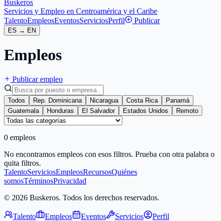
Buskeros
Servicios y Empleo en Centroamérica y el Caribe
Talento
Empleos
Eventos
Servicios
Perfil
Publicar
ES
→
EN
Empleos
Publicar empleo
Todos
Rep. Dominicana
Nicaragua
Costa Rica
Panamá
Guatemala
Honduras
El Salvador
Estados Unidos
Remoto
0 empleos
No encontramos empleos con esos filtros. Prueba con otra palabra o
quita filtros.
Talento
Servicios
Empleos
Recursos
Quiénes
somos
Términos
Privacidad
© 2026 Buskeros. Todos los derechos reservados.
Talento
Empleos
Eventos
Servicios
Perfil