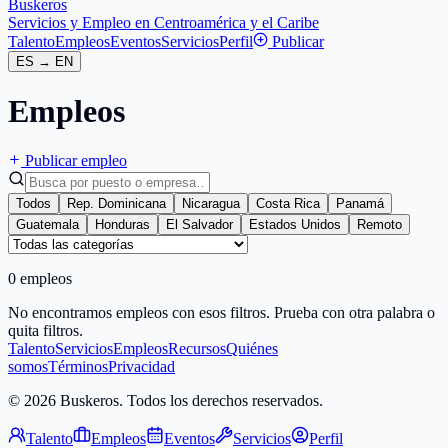
Buskeros
Servicios y Empleo en Centroamérica y el Caribe
Talento
Empleos
Eventos
Servicios
Perfil
Publicar
ES
→
EN
Empleos
Publicar empleo
Todos
Rep. Dominicana
Nicaragua
Costa Rica
Panamá
Guatemala
Honduras
El Salvador
Estados Unidos
Remoto
0 empleos
No encontramos empleos con esos filtros. Prueba con otra palabra o
quita filtros.
Talento
Servicios
Empleos
Recursos
Quiénes
somos
Términos
Privacidad
© 2026 Buskeros. Todos los derechos reservados.
Talento
Empleos
Eventos
Servicios
Perfil