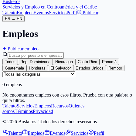
Buskeros
Servicios y Empleo en Centroamérica y el Caribe
Talento
Empleos
Eventos
Servicios
Perfil
Publicar
ES
→
EN
Empleos
Publicar empleo
Todos
Rep. Dominicana
Nicaragua
Costa Rica
Panamá
Guatemala
Honduras
El Salvador
Estados Unidos
Remoto
0 empleos
No encontramos empleos con esos filtros. Prueba con otra palabra o
quita filtros.
Talento
Servicios
Empleos
Recursos
Quiénes
somos
Términos
Privacidad
© 2026 Buskeros. Todos los derechos reservados.
Talento
Empleos
Eventos
Servicios
Perfil