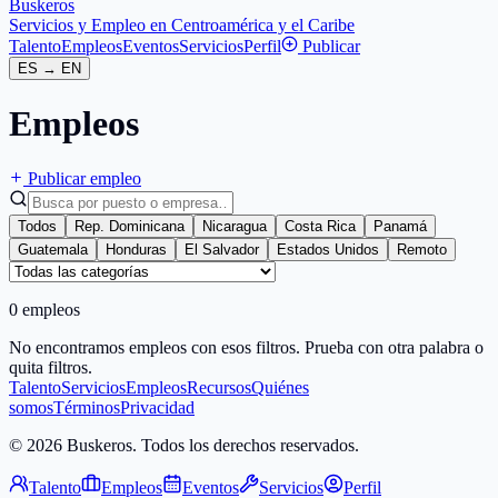
Buskeros
Servicios y Empleo en Centroamérica y el Caribe
Talento
Empleos
Eventos
Servicios
Perfil
Publicar
ES
→
EN
Empleos
Publicar empleo
Todos
Rep. Dominicana
Nicaragua
Costa Rica
Panamá
Guatemala
Honduras
El Salvador
Estados Unidos
Remoto
0 empleos
No encontramos empleos con esos filtros. Prueba con otra palabra o
quita filtros.
Talento
Servicios
Empleos
Recursos
Quiénes
somos
Términos
Privacidad
© 2026 Buskeros. Todos los derechos reservados.
Talento
Empleos
Eventos
Servicios
Perfil