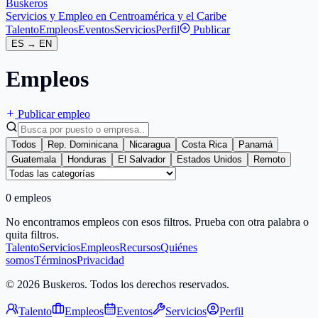
Buskeros
Servicios y Empleo en Centroamérica y el Caribe
Talento
Empleos
Eventos
Servicios
Perfil
Publicar
ES
→
EN
Empleos
Publicar empleo
Todos
Rep. Dominicana
Nicaragua
Costa Rica
Panamá
Guatemala
Honduras
El Salvador
Estados Unidos
Remoto
0 empleos
No encontramos empleos con esos filtros. Prueba con otra palabra o
quita filtros.
Talento
Servicios
Empleos
Recursos
Quiénes
somos
Términos
Privacidad
© 2026 Buskeros. Todos los derechos reservados.
Talento
Empleos
Eventos
Servicios
Perfil