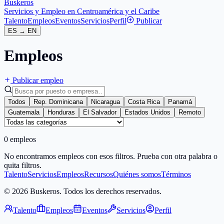
Buskeros
Servicios y Empleo en Centroamérica y el Caribe
Talento
Empleos
Eventos
Servicios
Perfil
Publicar
ES
→
EN
Empleos
Publicar empleo
Todos
Rep. Dominicana
Nicaragua
Costa Rica
Panamá
Guatemala
Honduras
El Salvador
Estados Unidos
Remoto
0 empleos
No encontramos empleos con esos filtros. Prueba con otra palabra o
quita filtros.
Talento
Servicios
Empleos
Recursos
Quiénes somos
Términos
© 2026 Buskeros. Todos los derechos reservados.
Talento
Empleos
Eventos
Servicios
Perfil