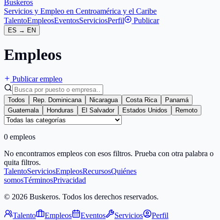
Buskeros
Servicios y Empleo en Centroamérica y el Caribe
Talento
Empleos
Eventos
Servicios
Perfil
Publicar
ES
→
EN
Empleos
Publicar empleo
Todos
Rep. Dominicana
Nicaragua
Costa Rica
Panamá
Guatemala
Honduras
El Salvador
Estados Unidos
Remoto
0 empleos
No encontramos empleos con esos filtros. Prueba con otra palabra o
quita filtros.
Talento
Servicios
Empleos
Recursos
Quiénes
somos
Términos
Privacidad
© 2026 Buskeros. Todos los derechos reservados.
Talento
Empleos
Eventos
Servicios
Perfil