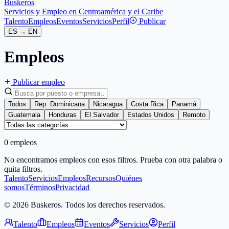
Buskeros
Servicios y Empleo en Centroamérica y el Caribe
Talento
Empleos
Eventos
Servicios
Perfil
Publicar
ES
→
EN
Empleos
Publicar empleo
Todos
Rep. Dominicana
Nicaragua
Costa Rica
Panamá
Guatemala
Honduras
El Salvador
Estados Unidos
Remoto
0 empleos
No encontramos empleos con esos filtros. Prueba con otra palabra o
quita filtros.
Talento
Servicios
Empleos
Recursos
Quiénes
somos
Términos
Privacidad
© 2026 Buskeros. Todos los derechos reservados.
Talento
Empleos
Eventos
Servicios
Perfil