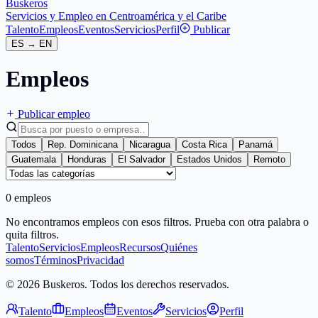
Buskeros
Servicios y Empleo en Centroamérica y el Caribe
Talento
Empleos
Eventos
Servicios
Perfil
Publicar
ES
→
EN
Empleos
Publicar empleo
Todos
Rep. Dominicana
Nicaragua
Costa Rica
Panamá
Guatemala
Honduras
El Salvador
Estados Unidos
Remoto
0 empleos
No encontramos empleos con esos filtros. Prueba con otra palabra o
quita filtros.
Talento
Servicios
Empleos
Recursos
Quiénes
somos
Términos
Privacidad
© 2026 Buskeros. Todos los derechos reservados.
Talento
Empleos
Eventos
Servicios
Perfil