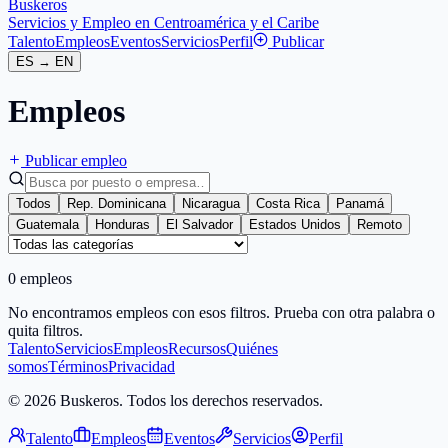
Buskeros
Servicios y Empleo en Centroamérica y el Caribe
Talento
Empleos
Eventos
Servicios
Perfil
Publicar
ES
→
EN
Empleos
Publicar empleo
Todos
Rep. Dominicana
Nicaragua
Costa Rica
Panamá
Guatemala
Honduras
El Salvador
Estados Unidos
Remoto
0 empleos
No encontramos empleos con esos filtros. Prueba con otra palabra o
quita filtros.
Talento
Servicios
Empleos
Recursos
Quiénes
somos
Términos
Privacidad
© 2026 Buskeros. Todos los derechos reservados.
Talento
Empleos
Eventos
Servicios
Perfil