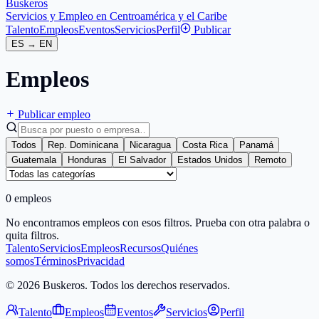
Buskeros
Servicios y Empleo en Centroamérica y el Caribe
Talento
Empleos
Eventos
Servicios
Perfil
Publicar
ES
→
EN
Empleos
Publicar empleo
Todos
Rep. Dominicana
Nicaragua
Costa Rica
Panamá
Guatemala
Honduras
El Salvador
Estados Unidos
Remoto
0 empleos
No encontramos empleos con esos filtros. Prueba con otra palabra o
quita filtros.
Talento
Servicios
Empleos
Recursos
Quiénes
somos
Términos
Privacidad
© 2026 Buskeros. Todos los derechos reservados.
Talento
Empleos
Eventos
Servicios
Perfil