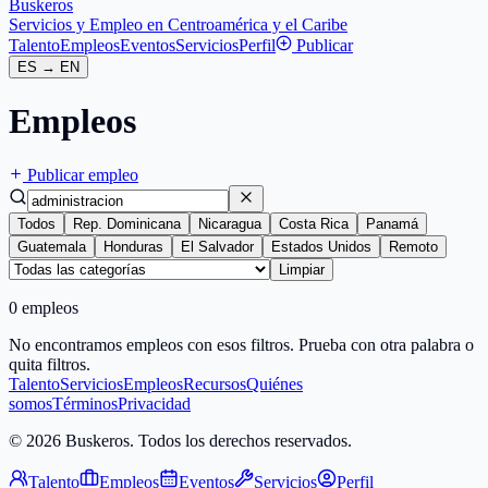
Buskeros
Servicios y Empleo en Centroamérica y el Caribe
Talento
Empleos
Eventos
Servicios
Perfil
Publicar
ES
→
EN
Empleos
Publicar empleo
Todos
Rep. Dominicana
Nicaragua
Costa Rica
Panamá
Guatemala
Honduras
El Salvador
Estados Unidos
Remoto
Limpiar
0 empleos
No encontramos empleos con esos filtros. Prueba con otra palabra o
quita filtros.
Talento
Servicios
Empleos
Recursos
Quiénes
somos
Términos
Privacidad
© 2026 Buskeros. Todos los derechos reservados.
Talento
Empleos
Eventos
Servicios
Perfil