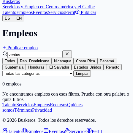
Buskeros
Servicios y Empleo en Centroamérica y el Caribe
Talento
Empleos
Eventos
Servicios
Perfil
Publicar
ES
→
EN
Empleos
Publicar empleo
Todos
Rep. Dominicana
Nicaragua
Costa Rica
Panamá
Guatemala
Honduras
El Salvador
Estados Unidos
Remoto
Limpiar
0 empleos
No encontramos empleos con esos filtros. Prueba con otra palabra o
quita filtros.
Talento
Servicios
Empleos
Recursos
Quiénes
somos
Términos
Privacidad
© 2026 Buskeros. Todos los derechos reservados.
Talento
Empleos
Eventos
Servicios
Perfil