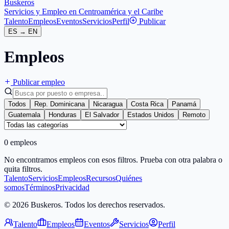
Buskeros
Servicios y Empleo en Centroamérica y el Caribe
Talento
Empleos
Eventos
Servicios
Perfil
Publicar
ES
→
EN
Empleos
Publicar empleo
Todos
Rep. Dominicana
Nicaragua
Costa Rica
Panamá
Guatemala
Honduras
El Salvador
Estados Unidos
Remoto
0 empleos
No encontramos empleos con esos filtros. Prueba con otra palabra o
quita filtros.
Talento
Servicios
Empleos
Recursos
Quiénes
somos
Términos
Privacidad
© 2026 Buskeros. Todos los derechos reservados.
Talento
Empleos
Eventos
Servicios
Perfil