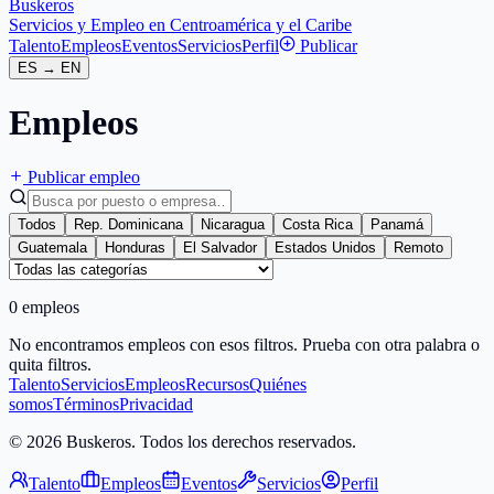
Buskeros
Servicios y Empleo en Centroamérica y el Caribe
Talento
Empleos
Eventos
Servicios
Perfil
Publicar
ES
→
EN
Empleos
Publicar empleo
Todos
Rep. Dominicana
Nicaragua
Costa Rica
Panamá
Guatemala
Honduras
El Salvador
Estados Unidos
Remoto
0 empleos
No encontramos empleos con esos filtros. Prueba con otra palabra o
quita filtros.
Talento
Servicios
Empleos
Recursos
Quiénes
somos
Términos
Privacidad
© 2026 Buskeros. Todos los derechos reservados.
Talento
Empleos
Eventos
Servicios
Perfil