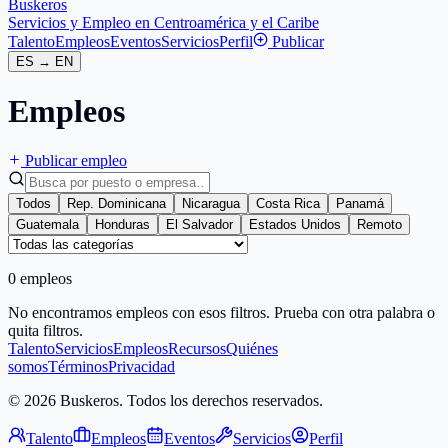
Buskeros
Servicios y Empleo en Centroamérica y el Caribe
Talento
Empleos
Eventos
Servicios
Perfil
Publicar
ES
→
EN
Empleos
Publicar empleo
Todos
Rep. Dominicana
Nicaragua
Costa Rica
Panamá
Guatemala
Honduras
El Salvador
Estados Unidos
Remoto
0 empleos
No encontramos empleos con esos filtros. Prueba con otra palabra o
quita filtros.
Talento
Servicios
Empleos
Recursos
Quiénes
somos
Términos
Privacidad
© 2026 Buskeros. Todos los derechos reservados.
Talento
Empleos
Eventos
Servicios
Perfil