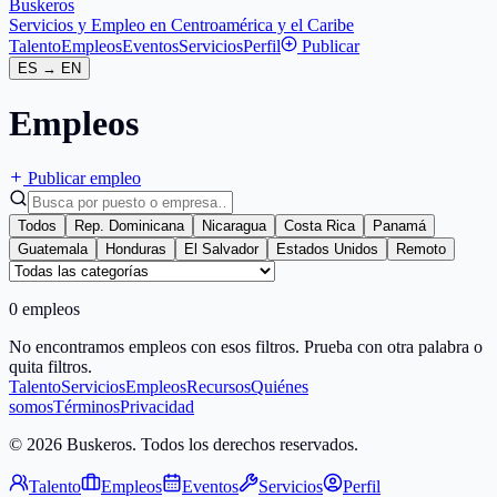
Buskeros
Servicios y Empleo en Centroamérica y el Caribe
Talento
Empleos
Eventos
Servicios
Perfil
Publicar
ES
→
EN
Empleos
Publicar empleo
Todos
Rep. Dominicana
Nicaragua
Costa Rica
Panamá
Guatemala
Honduras
El Salvador
Estados Unidos
Remoto
0 empleos
No encontramos empleos con esos filtros. Prueba con otra palabra o
quita filtros.
Talento
Servicios
Empleos
Recursos
Quiénes
somos
Términos
Privacidad
© 2026 Buskeros. Todos los derechos reservados.
Talento
Empleos
Eventos
Servicios
Perfil