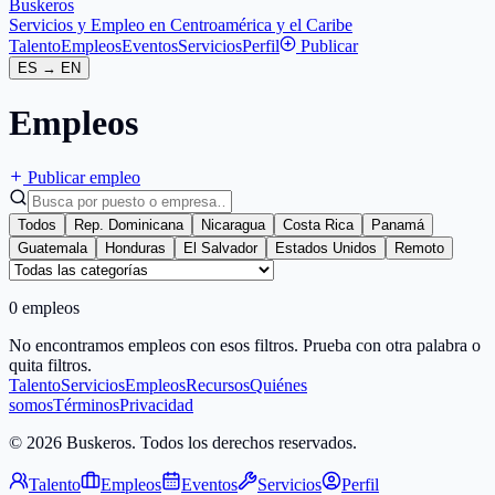
Buskeros
Servicios y Empleo en Centroamérica y el Caribe
Talento
Empleos
Eventos
Servicios
Perfil
Publicar
ES
→
EN
Empleos
Publicar empleo
Todos
Rep. Dominicana
Nicaragua
Costa Rica
Panamá
Guatemala
Honduras
El Salvador
Estados Unidos
Remoto
0 empleos
No encontramos empleos con esos filtros. Prueba con otra palabra o
quita filtros.
Talento
Servicios
Empleos
Recursos
Quiénes
somos
Términos
Privacidad
© 2026 Buskeros. Todos los derechos reservados.
Talento
Empleos
Eventos
Servicios
Perfil