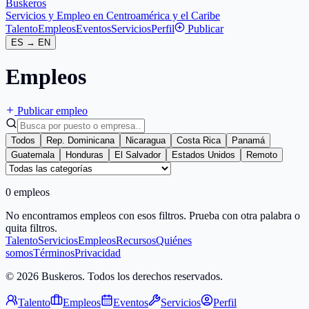
Buskeros
Servicios y Empleo en Centroamérica y el Caribe
Talento
Empleos
Eventos
Servicios
Perfil
Publicar
ES
→
EN
Empleos
Publicar empleo
Todos
Rep. Dominicana
Nicaragua
Costa Rica
Panamá
Guatemala
Honduras
El Salvador
Estados Unidos
Remoto
0 empleos
No encontramos empleos con esos filtros. Prueba con otra palabra o
quita filtros.
Talento
Servicios
Empleos
Recursos
Quiénes
somos
Términos
Privacidad
© 2026 Buskeros. Todos los derechos reservados.
Talento
Empleos
Eventos
Servicios
Perfil