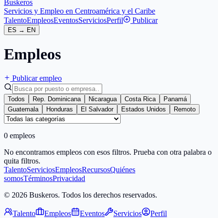
Buskeros
Servicios y Empleo en Centroamérica y el Caribe
Talento
Empleos
Eventos
Servicios
Perfil
Publicar
ES
→
EN
Empleos
Publicar empleo
Todos
Rep. Dominicana
Nicaragua
Costa Rica
Panamá
Guatemala
Honduras
El Salvador
Estados Unidos
Remoto
0 empleos
No encontramos empleos con esos filtros. Prueba con otra palabra o
quita filtros.
Talento
Servicios
Empleos
Recursos
Quiénes
somos
Términos
Privacidad
© 2026 Buskeros. Todos los derechos reservados.
Talento
Empleos
Eventos
Servicios
Perfil