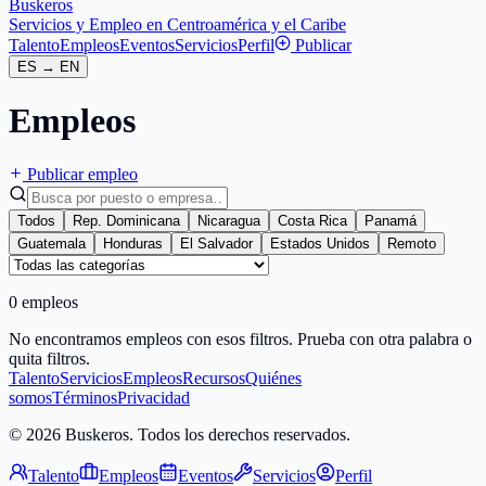
Buskeros
Servicios y Empleo en Centroamérica y el Caribe
Talento
Empleos
Eventos
Servicios
Perfil
Publicar
ES
→
EN
Empleos
Publicar empleo
Todos
Rep. Dominicana
Nicaragua
Costa Rica
Panamá
Guatemala
Honduras
El Salvador
Estados Unidos
Remoto
0 empleos
No encontramos empleos con esos filtros. Prueba con otra palabra o
quita filtros.
Talento
Servicios
Empleos
Recursos
Quiénes
somos
Términos
Privacidad
© 2026 Buskeros. Todos los derechos reservados.
Talento
Empleos
Eventos
Servicios
Perfil