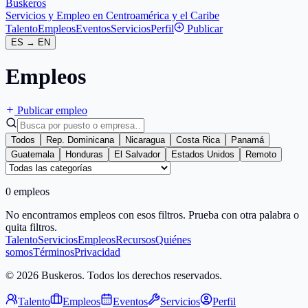
Buskeros
Servicios y Empleo en Centroamérica y el Caribe
Talento
Empleos
Eventos
Servicios
Perfil
Publicar
ES
→
EN
Empleos
Publicar empleo
Todos
Rep. Dominicana
Nicaragua
Costa Rica
Panamá
Guatemala
Honduras
El Salvador
Estados Unidos
Remoto
0 empleos
No encontramos empleos con esos filtros. Prueba con otra palabra o
quita filtros.
Talento
Servicios
Empleos
Recursos
Quiénes
somos
Términos
Privacidad
© 2026 Buskeros. Todos los derechos reservados.
Talento
Empleos
Eventos
Servicios
Perfil