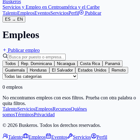
Buskeros
Servicios y Empleo en Centroamérica y el Caribe
Talento
Empleos
Eventos
Servicios
Perfil
Publicar
ES
→
EN
Empleos
Publicar empleo
Todos
Rep. Dominicana
Nicaragua
Costa Rica
Panamá
Guatemala
Honduras
El Salvador
Estados Unidos
Remoto
0 empleos
No encontramos empleos con esos filtros. Prueba con otra palabra o
quita filtros.
Talento
Servicios
Empleos
Recursos
Quiénes
somos
Términos
Privacidad
© 2026 Buskeros. Todos los derechos reservados.
Talento
Empleos
Eventos
Servicios
Perfil