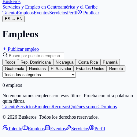
Buskeros
Servicios y Empleo en Centroamérica y el Caribe
Talento
Empleos
Eventos
Servicios
Perfil
Publicar
ES
→
EN
Empleos
Publicar empleo
Todos
Rep. Dominicana
Nicaragua
Costa Rica
Panamá
Guatemala
Honduras
El Salvador
Estados Unidos
Remoto
0 empleos
No encontramos empleos con esos filtros. Prueba con otra palabra o
quita filtros.
Talento
Servicios
Empleos
Recursos
Quiénes somos
Términos
© 2026 Buskeros. Todos los derechos reservados.
Talento
Empleos
Eventos
Servicios
Perfil