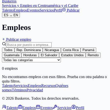
Buskeros
Servicios y Empleo en Centroamérica y el Caribe
Talento
Empleos
Eventos
Servicios
Perfil
Publicar
ES
→
EN
Empleos
Publicar empleo
Todos
Rep. Dominicana
Nicaragua
Costa Rica
Panamá
Guatemala
Honduras
El Salvador
Estados Unidos
Remoto
0 empleos
No encontramos empleos con esos filtros. Prueba con otra palabra o
quita filtros.
Talento
Servicios
Empleos
Recursos
Quiénes
somos
Términos
Privacidad
© 2026 Buskeros. Todos los derechos reservados.
Talento
Empleos
Eventos
Servicios
Perfil