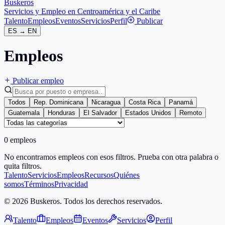
Buskeros
Servicios y Empleo en Centroamérica y el Caribe
Talento
Empleos
Eventos
Servicios
Perfil
Publicar
ES
→
EN
Empleos
Publicar empleo
Todos
Rep. Dominicana
Nicaragua
Costa Rica
Panamá
Guatemala
Honduras
El Salvador
Estados Unidos
Remoto
0 empleos
No encontramos empleos con esos filtros. Prueba con otra palabra o
quita filtros.
Talento
Servicios
Empleos
Recursos
Quiénes
somos
Términos
Privacidad
© 2026 Buskeros. Todos los derechos reservados.
Talento
Empleos
Eventos
Servicios
Perfil