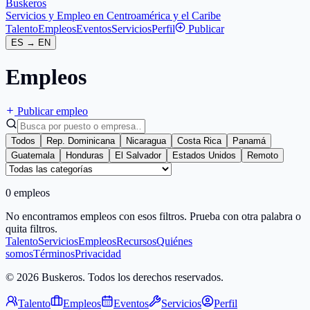
Buskeros
Servicios y Empleo en Centroamérica y el Caribe
Talento
Empleos
Eventos
Servicios
Perfil
Publicar
ES
→
EN
Empleos
Publicar empleo
Todos
Rep. Dominicana
Nicaragua
Costa Rica
Panamá
Guatemala
Honduras
El Salvador
Estados Unidos
Remoto
0 empleos
No encontramos empleos con esos filtros. Prueba con otra palabra o
quita filtros.
Talento
Servicios
Empleos
Recursos
Quiénes
somos
Términos
Privacidad
© 2026 Buskeros. Todos los derechos reservados.
Talento
Empleos
Eventos
Servicios
Perfil