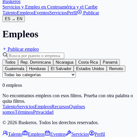
Buskeros
Servicios y Empleo en Centroamérica y el Caribe
Talento
Empleos
Eventos
Servicios
Perfil
Publicar
ES
→
EN
Empleos
Publicar empleo
Todos
Rep. Dominicana
Nicaragua
Costa Rica
Panamá
Guatemala
Honduras
El Salvador
Estados Unidos
Remoto
0 empleos
No encontramos empleos con esos filtros. Prueba con otra palabra o
quita filtros.
Talento
Servicios
Empleos
Recursos
Quiénes
somos
Términos
Privacidad
© 2026 Buskeros. Todos los derechos reservados.
Talento
Empleos
Eventos
Servicios
Perfil