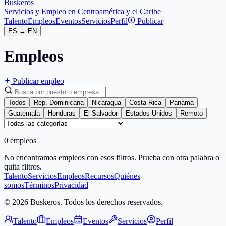
Buskeros
Servicios y Empleo en Centroamérica y el Caribe
Talento
Empleos
Eventos
Servicios
Perfil
Publicar
ES
→
EN
Empleos
Publicar empleo
Todos
Rep. Dominicana
Nicaragua
Costa Rica
Panamá
Guatemala
Honduras
El Salvador
Estados Unidos
Remoto
0 empleos
No encontramos empleos con esos filtros. Prueba con otra palabra o
quita filtros.
Talento
Servicios
Empleos
Recursos
Quiénes
somos
Términos
Privacidad
© 2026 Buskeros. Todos los derechos reservados.
Talento
Empleos
Eventos
Servicios
Perfil