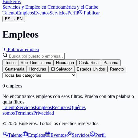
Buskeros
Servicios y Empleo en Centroamérica y el Caribe
Talento
Empleos
Eventos
Servicios
Perfil
Publicar
ES
→
EN
Empleos
Publicar empleo
Todos
Rep. Dominicana
Nicaragua
Costa Rica
Panamá
Guatemala
Honduras
El Salvador
Estados Unidos
Remoto
0 empleos
No encontramos empleos con esos filtros. Prueba con otra palabra o
quita filtros.
Talento
Servicios
Empleos
Recursos
Quiénes
somos
Términos
Privacidad
© 2026 Buskeros. Todos los derechos reservados.
Talento
Empleos
Eventos
Servicios
Perfil